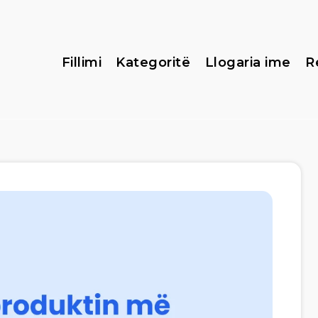
Fillimi
Kategoritë
Llogaria ime
R