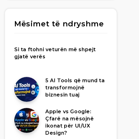
Mësimet të ndryshme
Si ta ftohni veturën më shpejt
gjatë verës
5 AI Tools që mund ta
transformojnë
biznesin tuaj
Apple vs Google:
Çfarë na mësojnë
ikonat për UI/UX
Design?