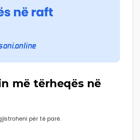
tin më tërheqës në
istroheni për të parë.