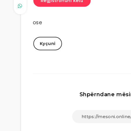
Regjistrohuni këtu
ose
Kyçuni
Shpërndane mësi