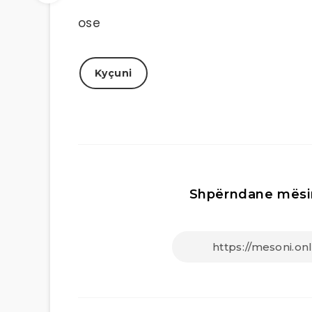
ose
Kyçuni
Shpërndane mësi