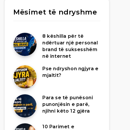
Mësimet të ndryshme
8 këshilla për të
ndërtuar një personal
brand të suksesshëm
në internet
Pse ndryshon ngjyra e
mjaltit?
Para se të punësoni
punonjësin e parë,
njihni këto 12 gjëra
10 Parimet e