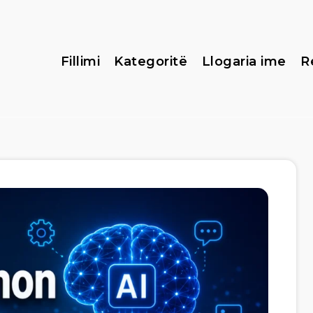
Fillimi
Kategoritë
Llogaria ime
R