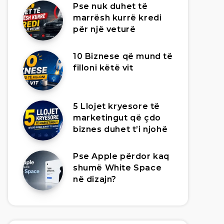
Pse nuk duhet të
marrësh kurrë kredi
për një veturë
10 Biznese që mund të
filloni këtë vit
5 Llojet kryesore të
marketingut që çdo
biznes duhet t’i njohë
Pse Apple përdor kaq
shumë White Space
në dizajn?