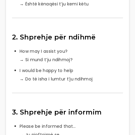
→ Është kënaqësi t’ju kemi këtu
2. Shprehje për ndihmë
How may I assist you?
→ Si mund t’ju ndihmoj?
I would be happy to help
→ Do të isha i lumtur t’ju ndihmoj
3. Shprehje për informim
Please be informed that…
→ Ju njoftojmë se…