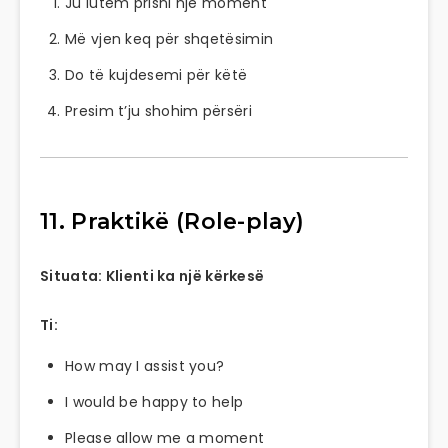
Ju lutem prisni një moment
Më vjen keq për shqetësimin
Do të kujdesemi për këtë
Presim t’ju shohim përsëri
11. Praktikë (Role-play)
Situata: Klienti ka një kërkesë
Ti:
How may I assist you?
I would be happy to help
Please allow me a moment