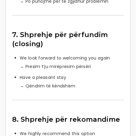
→ Po punojmë për të zgjidhur problemin
7. Shprehje për përfundim
(closing)
We look forward to welcoming you again
→ Presim t’ju mirëpresim përsëri
Have a pleasant stay
→ Qëndrim të këndshëm
8. Shprehje për rekomandime
We highly recommend this option