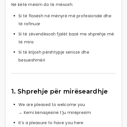
Në këtë mësim do të mësosh:
Si të flasësh në mënyrë më profesionale dhe
të rafinuar
Si të zëvendësosh fjalët bazë me shprehje më
të mira
Si të krijosh përshtypje serioze dhe
besueshmëri
1. Shprehje për mirëseardhje
We are pleased to welcome you
→ Kemi kënaqësinë t’ju mirëpresim
It’s a pleasure to have you here