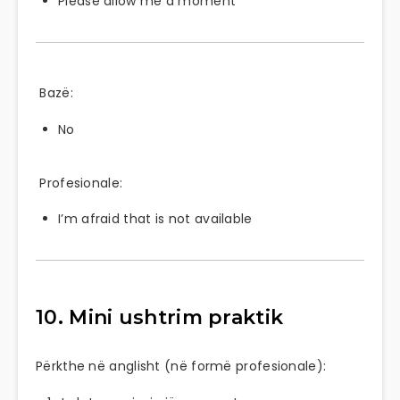
Please allow me a moment
Bazë:
No
Profesionale:
I’m afraid that is not available
10. Mini ushtrim praktik
Përkthe në anglisht (në formë profesionale):