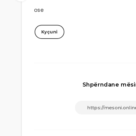
ose
Kyçuni
Shpërndane mësi