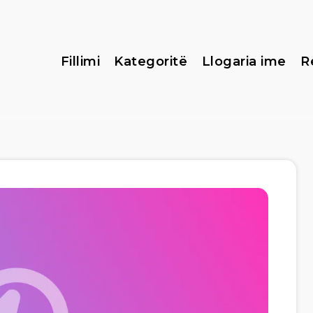
Fillimi
Kategoritë
Llogaria ime
R