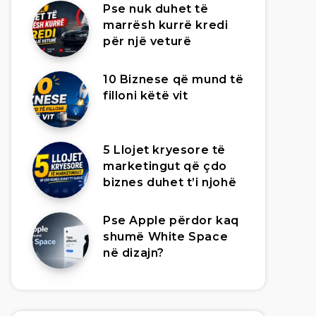
Pse nuk duhet të
marrësh kurrë kredi
për një veturë
10 Biznese që mund të
filloni këtë vit
5 Llojet kryesore të
marketingut që çdo
biznes duhet t’i njohë
Pse Apple përdor kaq
shumë White Space
në dizajn?