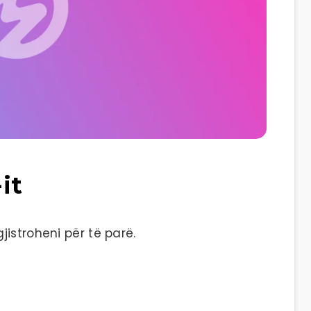
it
istroheni për të parë.