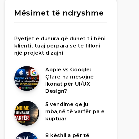
Mësimet të ndryshme
Pyetjet e duhura që duhet t’i bëni
klientit tuaj përpara se të filloni
një projekt dizajni
Apple vs Google:
Çfarë na mësojnë
ikonat për UI/UX
Design?
5 vendime që ju
mbajnë të varfër pa e
kuptuar
8 këshilla për të