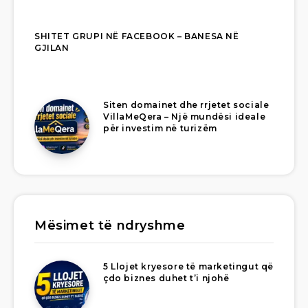
SHITET GRUPI NË FACEBOOK – BANESA NË
GJILAN
Siten domainet dhe rrjetet sociale
VillaMeQera – Një mundësi ideale
për investim në turizëm
Mësimet të ndryshme
5 Llojet kryesore të marketingut që
çdo biznes duhet t’i njohë