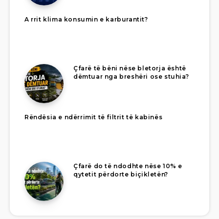
A rrit klima konsumin e karburantit?
Çfarë të bëni nëse bletorja është
dëmtuar nga breshëri ose stuhia?
Rëndësia e ndërrimit të filtrit të kabinës
Çfarë do të ndodhte nëse 10% e
qytetit përdorte biçikletën?