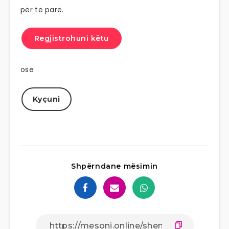
për të parë.
Regjistrohuni këtu
ose
Kyçuni
Shpërndane mësimin