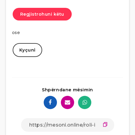
Regjistrohuni këtu
ose
Kyçuni
Shpërndane mësimin