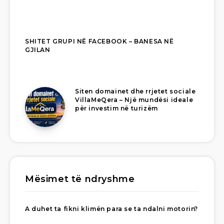
SHITET GRUPI NË FACEBOOK – BANESA NË
GJILAN
Siten domainet dhe rrjetet sociale
VillaMeQera – Një mundësi ideale
për investim në turizëm
Mësimet të ndryshme
A duhet ta fikni klimën para se ta ndalni motorin?