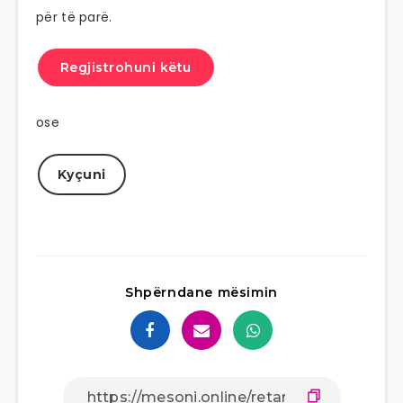
për të parë.
Regjistrohuni këtu
ose
Kyçuni
Shpërndane mësimin