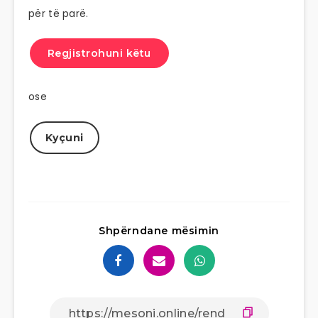
për të parë.
Regjistrohuni këtu
ose
Kyçuni
Shpërndane mësimin