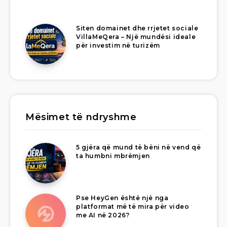
Siten domainet dhe rrjetet sociale
VillaMeQera – Një mundësi ideale
për investim në turizëm
Mësimet të ndryshme
5 gjëra që mund të bëni në vend që
ta humbni mbrëmjen
Pse HeyGen është një nga
platformat më të mira për video
me AI në 2026?