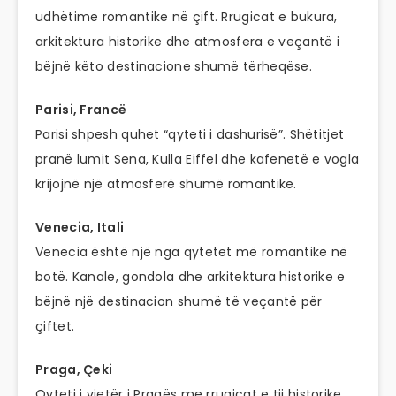
udhëtime romantike në çift. Rrugicat e bukura,
arkitektura historike dhe atmosfera e veçantë i
bëjnë këto destinacione shumë tërheqëse.
Parisi, Francë
Parisi shpesh quhet “qyteti i dashurisë”. Shëtitjet
pranë lumit Sena, Kulla Eiffel dhe kafenetë e vogla
krijojnë një atmosferë shumë romantike.
Venecia, Itali
Venecia është një nga qytetet më romantike në
botë. Kanale, gondola dhe arkitektura historike e
bëjnë një destinacion shumë të veçantë për
çiftet.
Praga, Çeki
Qyteti i vjetër i Pragës me rrugicat e tij historike