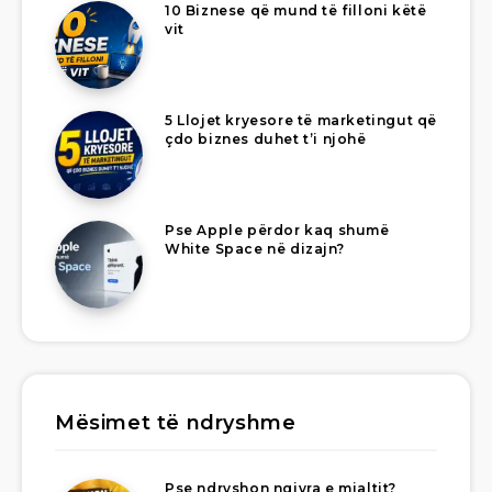
10 Biznese që mund të filloni këtë
vit
5 Llojet kryesore të marketingut që
çdo biznes duhet t’i njohë
Pse Apple përdor kaq shumë
White Space në dizajn?
Mësimet të ndryshme
Pse ndryshon ngjyra e mjaltit?