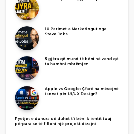
10 Parimet e Marketingut nga
Steve Jobs
5 gjëra që mund të bëni në vend që
ta humbni mbrëmjen
Apple vs Google: Çfarë na mësojnë
ikonat për UI/UX Design?
Pyetjet e duhura që duhet t’i bëni klientit tuaj
përpara se të filloni një projekt dizajni