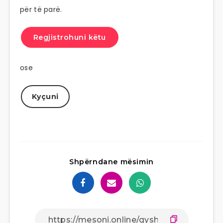
për të parë.
Regjistrohuni këtu
ose
Kyçuni
Shpërndane mësimin