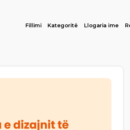
Fillimi
Kategoritë
Llogaria ime
R