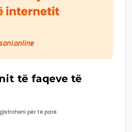
nit të faqeve të
istroheni për të parë.