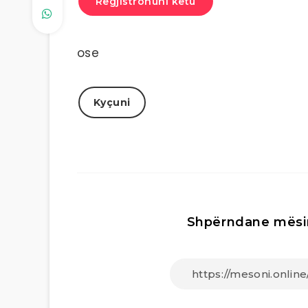
Regjistrohuni këtu
ose
Kyçuni
Shpërndane mësi