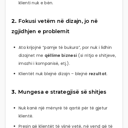
klienti nuk e bën.
2.
Fokusi vetëm në dizajn, jo në
zgjidhjen e problemit
Ata krijojnë “pamje të bukura”, por nuk i lidhin
dizajnet me
qëllime biznesi
(si rritja e shitjeve,
imazhi i kompanisë, etj.).
Klientët nuk blejnë dizajn – blejnë
rezultat
.
3.
Mungesa e strategjisë së shitjes
Nuk kanë një mënyrë të qartë për të gjetur
klientë.
Presin që klientët të vijnë vetë, në vend që të