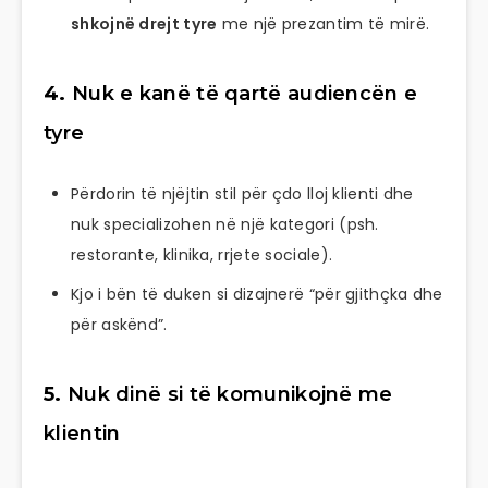
shkojnë drejt tyre
me një prezantim të mirë.
4.
Nuk e kanë të qartë audiencën e
tyre
Përdorin të njëjtin stil për çdo lloj klienti dhe
nuk specializohen në një kategori (psh.
restorante, klinika, rrjete sociale).
Kjo i bën të duken si dizajnerë “për gjithçka dhe
për askënd”.
5.
Nuk dinë si të komunikojnë me
klientin