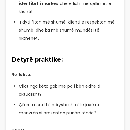
identitet i markës
dhe e lidh me qëllimet e
klientit.
I dyti fiton më shumë, klienti e respekton më
shumë, dhe ka më shumë mundësi të
rikthehet.
Detyrë praktike:
Reflekto:
Cilat nga këto gabime po i bën edhe ti
aktualisht?
Çfarë mund të ndryshosh këtë javë në
mënyrën si prezanton punën tënde?