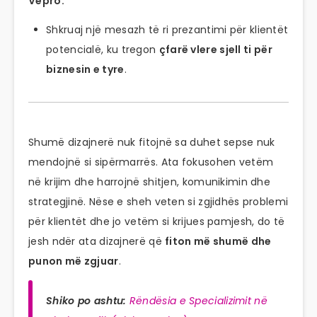
Vepro:
Shkruaj një mesazh të ri prezantimi për klientët
potencialë, ku tregon
çfarë vlere sjell ti për
biznesin e tyre
.
Shumë dizajnerë nuk fitojnë sa duhet sepse nuk
mendojnë si sipërmarrës. Ata fokusohen vetëm
në krijim dhe harrojnë shitjen, komunikimin dhe
strategjinë. Nëse e sheh veten si zgjidhës problemi
për klientët dhe jo vetëm si krijues pamjesh, do të
jesh ndër ata dizajnerë që
fiton më shumë dhe
punon më zgjuar
.
Shiko po ashtu:
Rëndësia e Specializimit në