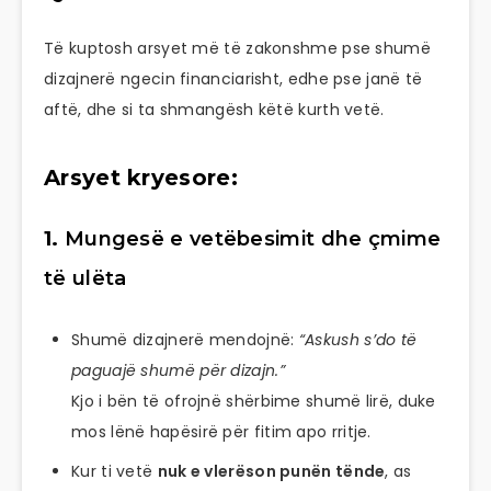
Të kuptosh arsyet më të zakonshme pse shumë
dizajnerë ngecin financiarisht, edhe pse janë të
aftë, dhe si ta shmangësh këtë kurth vetë.
Arsyet kryesore:
1.
Mungesë e vetëbesimit dhe çmime
të ulëta
Shumë dizajnerë mendojnë:
“Askush s’do të
paguajë shumë për dizajn.”
Kjo i bën të ofrojnë shërbime shumë lirë, duke
mos lënë hapësirë për fitim apo rritje.
Kur ti vetë
nuk e vlerëson punën tënde
, as