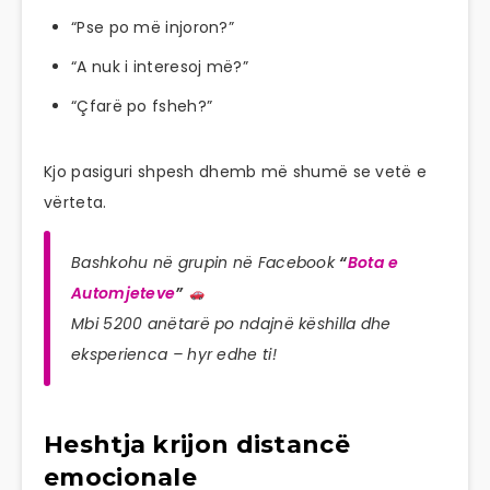
“Pse po më injoron?”
“A nuk i interesoj më?”
“Çfarë po fsheh?”
Kjo pasiguri shpesh dhemb më shumë se vetë e
vërteta.
Bashkohu në grupin në Facebook
“
Bota e
Automjeteve
”
Mbi 5200 anëtarë po ndajnë këshilla dhe
eksperienca – hyr edhe ti!
Heshtja krijon distancë
emocionale