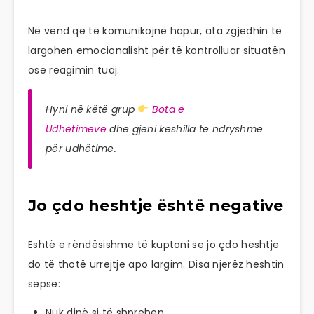
Në vend që të komunikojnë hapur, ata zgjedhin të
largohen emocionalisht për të kontrolluar situatën
ose reagimin tuaj.
Hyni në këtë grup
Bota e
Udhetimeve
dhe gjeni këshilla të ndryshme
për udhëtime.
Jo çdo heshtje është negative
Është e rëndësishme të kuptoni se jo çdo heshtje
do të thotë urrejtje apo largim. Disa njerëz heshtin
sepse:
Nuk dinë si të shprehen