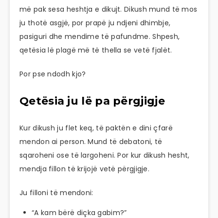
më pak sesa heshtja e dikujt. Dikush mund të mos
ju thotë asgjë, por prapë ju ndjeni dhimbje,
pasiguri dhe mendime të pafundme. Shpesh,
qetësia lë plagë më të thella se vetë fjalët.
Por pse ndodh kjo?
Qetësia ju lë pa përgjigje
Kur dikush ju flet keq, të paktën e dini çfarë
mendon ai person. Mund të debatoni, të
sqaroheni ose të largoheni. Por kur dikush hesht,
mendja fillon të krijojë vetë përgjigje.
Ju filloni të mendoni:
“A kam bërë diçka gabim?”