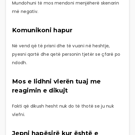
Mundohuni të mos mendoni menjëherë skenarin
më negativ.
Komunikoni hapur
Në vend që të prisni dhe të vuani në heshtje,
pyesni qartë dhe qetë personin tjetër se çfarë po
ndodh.
Mos e lidhni vlerën tuaj me
reagimin e dikujt
Fakti që dikush hesht nuk do të thotë se ju nuk
vlefni.
Jepni hapësirë kur është e