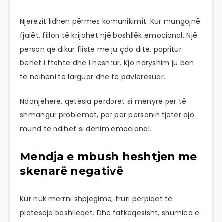
Njerëzit lidhen përmes komunikimit. Kur mungojnë
fjalët, fillon të krijohet një boshllëk emocional. Një
person që dikur fliste me ju çdo ditë, papritur
bëhet i ftohtë dhe i heshtur. Kjo ndryshim ju bën
të ndiheni të larguar dhe të pavlerësuar.
Ndonjëherë, qetësia përdoret si mënyrë për të
shmangur problemet, por për personin tjetër ajo
mund të ndihet si dënim emocional.
Mendja e mbush heshtjen me
skenarë negativë
Kur nuk merrni shpjegime, truri përpiqet të
plotësojë boshllëqet. Dhe fatkeqësisht, shumica e