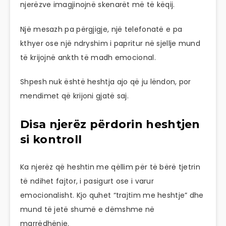
njerëzve imagjinojnë skenarët më të këqij.
Një mesazh pa përgjigje, një telefonatë e pa
kthyer ose një ndryshim i papritur në sjellje mund
të krijojnë ankth të madh emocional.
Shpesh nuk është heshtja ajo që ju lëndon, por
mendimet që krijoni gjatë saj.
Disa njerëz përdorin heshtjen
si kontroll
Ka njerëz që heshtin me qëllim për të bërë tjetrin
të ndihet fajtor, i pasigurt ose i varur
emocionalisht. Kjo quhet “trajtim me heshtje” dhe
mund të jetë shumë e dëmshme në
marrëdhënie.