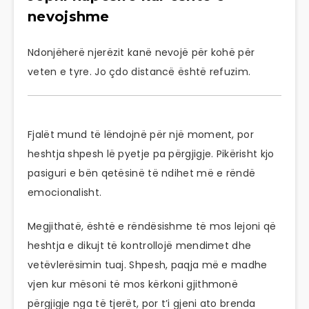
nevojshme
Ndonjëherë njerëzit kanë nevojë për kohë për
veten e tyre. Jo çdo distancë është refuzim.
Fjalët mund të lëndojnë për një moment, por
heshtja shpesh lë pyetje pa përgjigje. Pikërisht kjo
pasiguri e bën qetësinë të ndihet më e rëndë
emocionalisht.
Megjithatë, është e rëndësishme të mos lejoni që
heshtja e dikujt të kontrollojë mendimet dhe
vetëvlerësimin tuaj. Shpesh, paqja më e madhe
vjen kur mësoni të mos kërkoni gjithmonë
përgjigje nga të tjerët, por t’i gjeni ato brenda