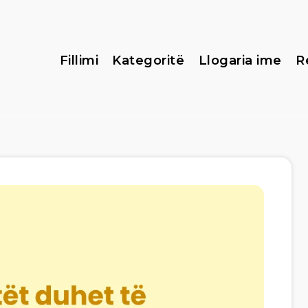
Fillimi
Kategoritë
Llogaria ime
R