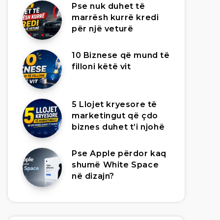
Pse nuk duhet të
marrësh kurrë kredi
për një veturë
10 Biznese që mund të
filloni këtë vit
5 Llojet kryesore të
marketingut që çdo
biznes duhet t’i njohë
Pse Apple përdor kaq
shumë White Space
në dizajn?