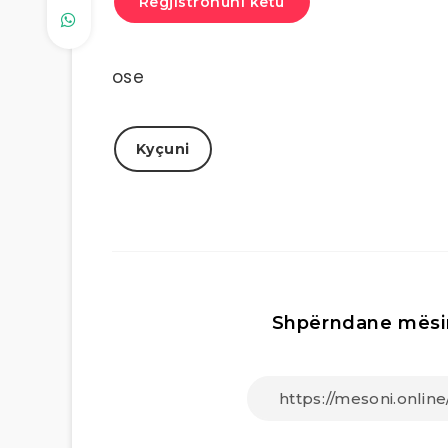
Regjistrohuni këtu
ose
Kyçuni
Shpërndane mësi