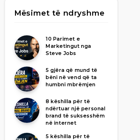
Mësimet të ndryshme
10 Parimet e
Marketingut nga
Steve Jobs
5 gjëra që mund të
bëni në vend që ta
humbni mbrëmjen
8 këshilla për të
ndërtuar një personal
brand të suksesshëm
në internet
5 këshilla për të