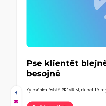
Pse klientët blejn
besojnë
Ky mësim është PREMIUM, duhet të regj