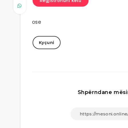
Regjistrohuni këtu
ose
Kyçuni
Shpërndane mësi