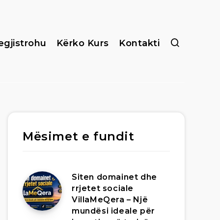
egjistrohu
Kërko Kurs
Kontakti
Mësimet e fundit
Siten domainet dhe
rrjetet sociale
VillaMeQera – Një
mundësi ideale për