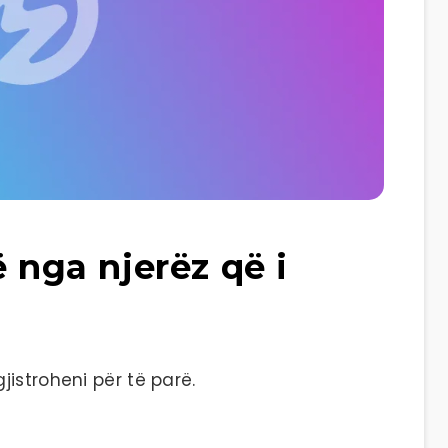
ë nga njerëz që i
istroheni për të parë.