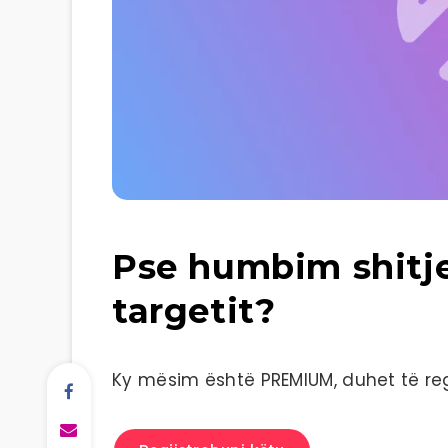
Pse humbim shitj
targetit?
Ky mësim është PREMIUM, duhet të regj