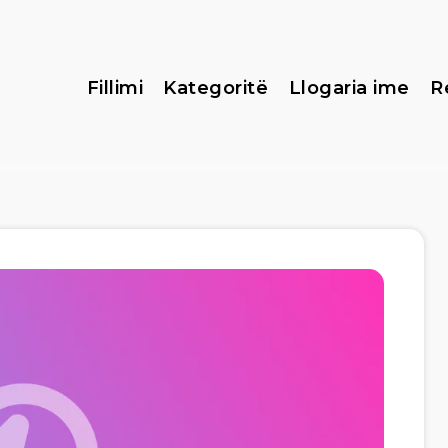
Fillimi
Kategoritë
Llogaria ime
R