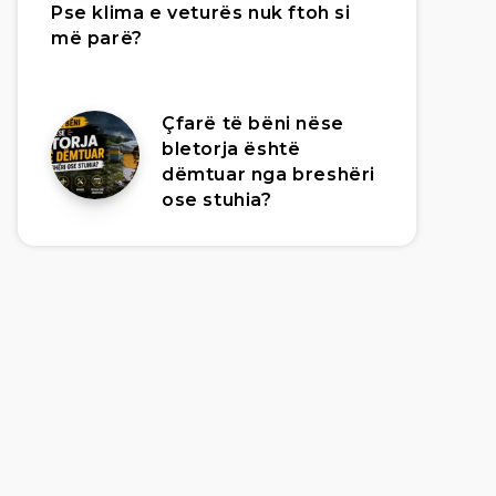
Pse klima e veturës nuk ftoh si
më parë?
Çfarë të bëni nëse
bletorja është
dëmtuar nga breshëri
ose stuhia?