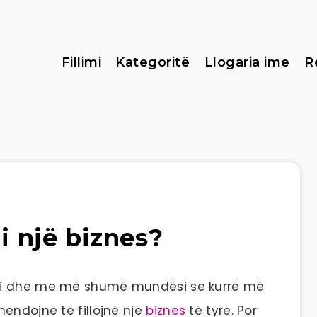
Fillimi
Kategoritë
Llogaria ime
R
ni një biznes?
si dhe me më shumë mundësi se kurrë më
endojnë të fillojnë një
biznes
të tyre. Por