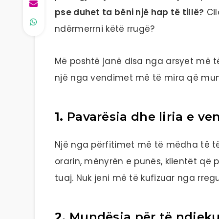
pse duhet ta bëni një hap të tillë?
Cil
ndërmerrni këtë rrugë?
Më poshtë janë disa nga arsyet më të f
një nga vendimet më të mira që mund
1.
Pavarësia dhe liria e v
Një nga përfitimet më të mëdha të të
orarin, mënyrën e punës, klientët që p
tuaj. Nuk jeni më të kufizuar nga rregull
2.
Mundësia për të ndjeku