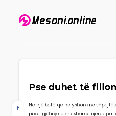
Pse duhet të fillo
Në një botë që ndryshon me shpejtë
parë, gjithnjë e më shumë njerëz po m