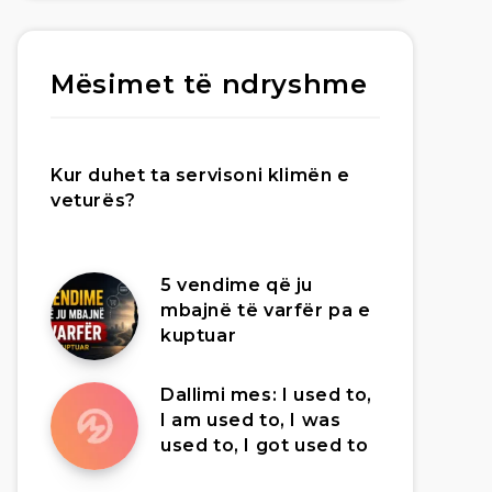
Mësimet të ndryshme
Kur duhet ta servisoni klimën e
veturës?
5 vendime që ju
mbajnë të varfër pa e
kuptuar
Dallimi mes: I used to,
I am used to, I was
used to, I got used to