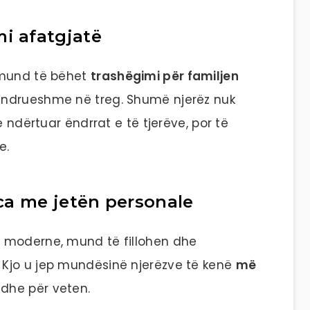
i afatgjatë
 mund të bëhet
trashëgimi për familjen
qëndrueshme në treg. Shumë njerëz nuk
e ndërtuar ëndrrat e të tjerëve, por të
e.
nca me jetën personale
 moderne, mund të fillohen dhe
Kjo u jep mundësinë njerëzve të kenë
më
t dhe për veten.