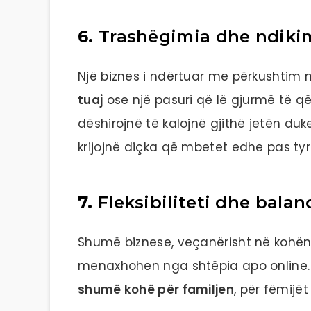
6.
Trashëgimia dhe ndikim
Një biznes i ndërtuar me përkushtim
tuaj
ose një pasuri që lë gjurmë të 
dëshirojnë të kalojnë gjithë jetën duk
krijojnë diçka që mbetet edhe pas tyr
7.
Fleksibiliteti dhe bala
Shumë biznese, veçanërisht në kohën
menaxhohen nga shtëpia apo online. 
shumë kohë për familjen
, për fëmijë