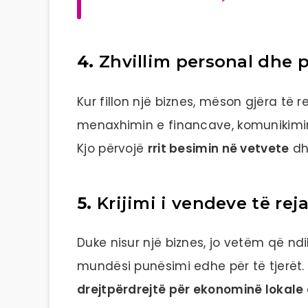
4.
Zhvillim personal dhe p
Kur fillon një biznes, mëson gjëra të 
menaxhimin e financave, komunikimin 
Kjo përvojë
rrit besimin në vetvete
dhe
5.
Krijimi i vendeve të rej
Duke nisur një biznes, jo vetëm që nd
mundësi punësimi edhe për të tjerët
drejtpërdrejtë për ekonominë lokale 