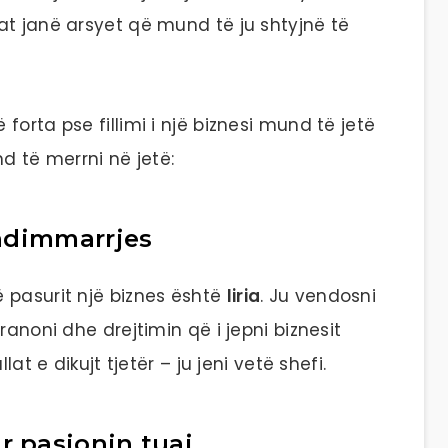
at janë arsyet që mund të ju shtyjnë të
orta pse fillimi i një biznesi mund të jetë
 të merrni në jetë:
endimmarrjes
 pasurit një biznes është
liria
. Ju vendosni
ranoni dhe drejtimin që i jepni biznesit
at e dikujt tjetër – ju jeni vetë shefi.
r pasionin tuaj