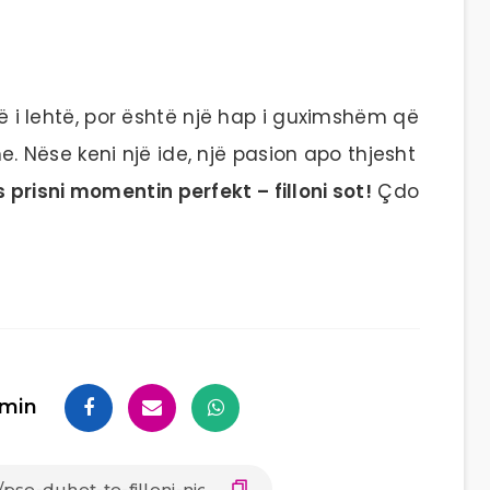
onë i lehtë, por është një hap i guximshëm që
Nëse keni një ide, një pasion apo thjesht
 prisni momentin perfekt – filloni sot!
Çdo
min