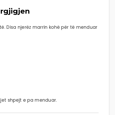
rgjigjen
të. Disa njerëz marrin kohë për të menduar
gjet shpejt e pa menduar.