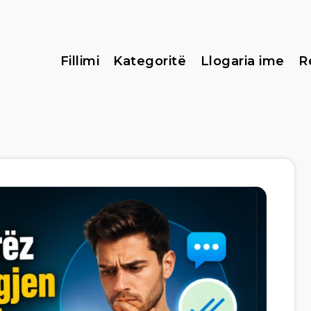
Fillimi
Kategoritë
Llogaria ime
R