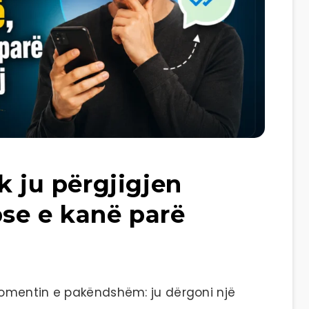
k ju përgjigjen
se e kanë parë
omentin e pakëndshëm: ju dërgoni një