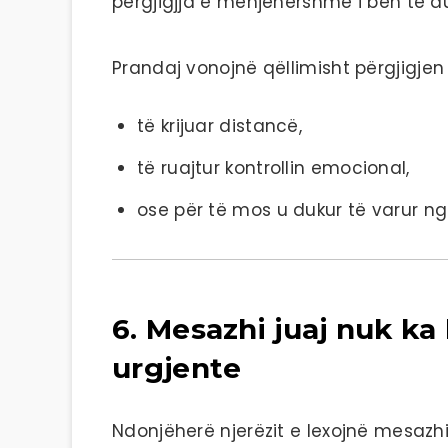
përgjigjja e menjëhershme i bën të d
Prandaj vonojnë qëllimisht përgjigjen 
të krijuar distancë,
të ruajtur kontrollin emocional,
ose për të mos u dukur të varur n
6. Mesazhi juaj nuk ka
urgjente
Ndonjëherë njerëzit e lexojnë mesazh