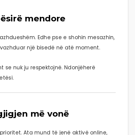
pësirë mendore
 vazhdueshëm. Edhe pse e shohin mesazhin,
 vazhduar një bisedë në atë moment.
 se nuk ju respektojnë. Ndonjëherë
etësi.
gjigjen më vonë
prioritet. Ata mund të jenë aktivë online,