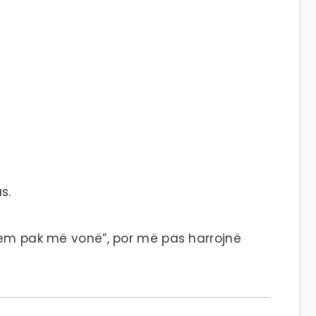
s.
jem pak më vonë”, por më pas harrojnë