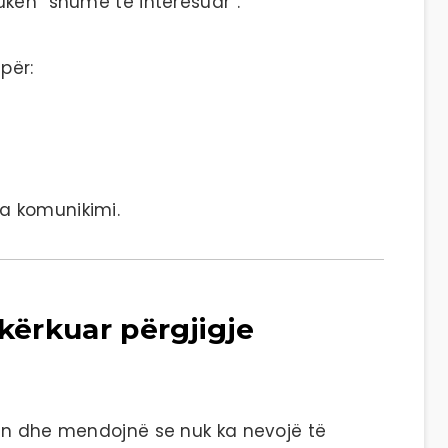
uken “shumë të interesuar”.
për:
ga komunikimi.
 kërkuar përgjigje
in dhe mendojnë se nuk ka nevojë të