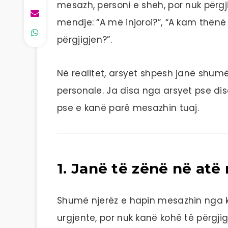
mesazh, personi e sheh, por nuk përgji
mendje: “A më injoroi?”, “A kam thën
përgjigjen?”.
Në realitet, arsyet shpesh janë shu
personale. Ja disa nga arsyet pse di
pse e kanë parë mesazhin tuaj.
1. Janë të zënë në at
Shumë njerëz e hapin mesazhin nga k
urgjente, por nuk kanë kohë të përgji