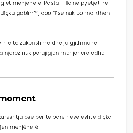
gjet menjëherë. Pastaj fillojnë pyetjet në
ë diçka gabim?”, apo “Pse nuk po ma kthen
më më të zakonshme dhe jo gjithmonë
sa njerëz nuk përgjigjen menjëherë edhe
ë moment
ureshtja ose për të parë nëse është diçka
gjen menjëherë.