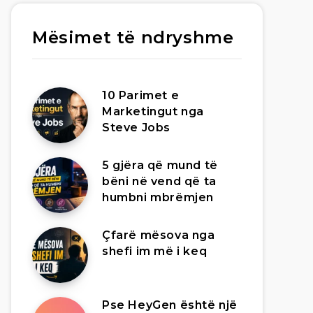
Mësimet të ndryshme
10 Parimet e
Marketingut nga
Steve Jobs
5 gjëra që mund të
bëni në vend që ta
humbni mbrëmjen
Çfarë mësova nga
shefi im më i keq
Pse HeyGen është një