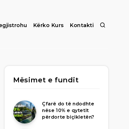
egjistrohu
Kërko Kurs
Kontakti
Mësimet e fundit
Çfarë do të ndodhte
nëse 10% e qytetit
përdorte biçikletën?