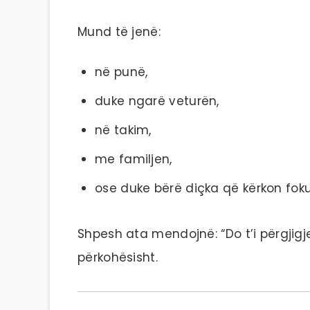
Mund të jenë:
në punë,
duke ngarë veturën,
në takim,
me familjen,
ose duke bërë diçka që kërkon foku
Shpesh ata mendojnë: “Do t’i përgjig
përkohësisht.