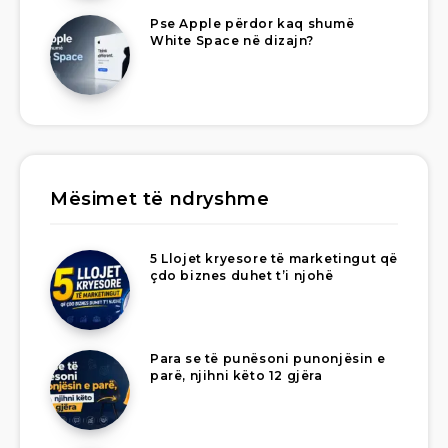
Pse Apple përdor kaq shumë
White Space në dizajn?
Mësimet të ndryshme
5 Llojet kryesore të marketingut që
çdo biznes duhet t’i njohë
Para se të punësoni punonjësin e
parë, njihni këto 12 gjëra