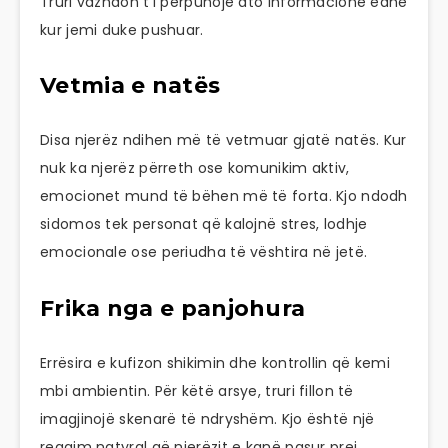
Truri vazhdon t’i përpunojë ato informacione edhe
kur jemi duke pushuar.
Vetmia e natës
Disa njerëz ndihen më të vetmuar gjatë natës. Kur
nuk ka njerëz përreth ose komunikim aktiv,
emocionet mund të bëhen më të forta. Kjo ndodh
sidomos tek personat që kalojnë stres, lodhje
emocionale ose periudha të vështira në jetë.
Frika nga e panjohura
Errësira e kufizon shikimin dhe kontrollin që kemi
mbi ambientin. Për këtë arsye, truri fillon të
imagjinojë skenarë të ndryshëm. Kjo është një
reagim natyral që njerëzit e kanë pasur prej