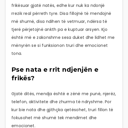
frikësuar gjatë natës, edhe kur nuk ka ndonjë
rrezik real përreth tyre. Disa fillojnë të mendojnë
më shumë, disa ndihen të vetmuar, ndërsa të
tjerë përjetojnë ankth pa e kuptuar arsyen. Kjo
është më e zakonshme sesa duket dhe lidhet me
mënyrën se si funksionon truri dhe emocionet
tona.
Pse nata e rrit ndjenjën e
frikës?
Gjatë ditës, mendja është e zënë me punë, njerëz,
telefon, aktivitete dhe zhurma të ndryshme. Por
kur bie nata dhe gjithçka qetësohet, truri fillon të
fokusohet më shumë tek mendimet dhe
emocionet.