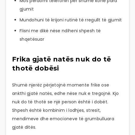
Mos përdorni telefonin për shumë kohë para
gjumit
Mundohuni të krijoni rutinë të rregullt të gjumit
Flisni me dikë nëse ndiheni shpesh të
shqetësuar
Frika gjatë natës nuk do të
thotë dobësi
Shumë njerëz përjetojnë momente frike ose
ankthi gjatë natës, edhe nëse nuk e tregojnë. Kjo
nuk do të thotë se një person është i dobët.
Shpesh është kombinim i lodhjes, stresit,
mendimeve dhe emocioneve të grumbulluara
gjatë ditës.