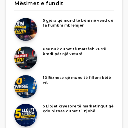
Mësimet e fundit
5 gjëra që mund të bëni në vend që
ta humbni mbrëmjen
Pse nuk duhet të marrësh kurrë
kredi për një veturë
10 Biznese që mund të filloni këtë
vit
5 Llojet kryesore të marketingut që
çdo biznes duhet t’i njohë