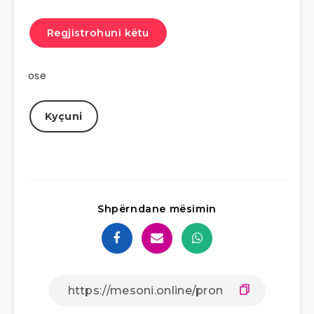
Regjistrohuni këtu
ose
Kyçuni
Shpërndane mësimin