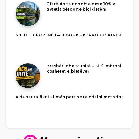
Çfarë do të ndodhte nëse 10% e
qytetit përdorte biçikletën?
SHITET GRUPI NË FACEBOOK – KËRKO DIZAJNER
Breshëri dhe stuhitë – Si t’i mbroni
kosheret e bletëve?
A duhet ta fikni klimën para se ta ndalni motorin?