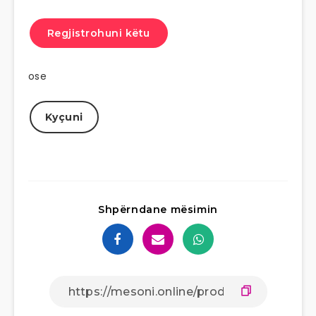
Regjistrohuni këtu
ose
Kyçuni
Shpërndane mësimin