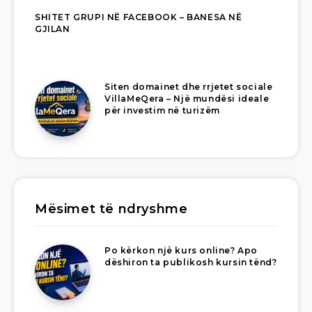
SHITET GRUPI NË FACEBOOK – BANESA NË
GJILAN
Siten domainet dhe rrjetet sociale
VillaMeQera – Një mundësi ideale
për investim në turizëm
Mësimet të ndryshme
Po kërkon një kurs online? Apo
dëshiron ta publikosh kursin tënd?