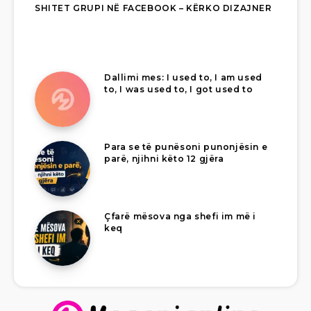
SHITET GRUPI NË FACEBOOK – KËRKO DIZAJNER
Dallimi mes: I used to, I am used
to, I was used to, I got used to
Para se të punësoni punonjësin e
parë, njihni këto 12 gjëra
Çfarë mësova nga shefi im më i
keq