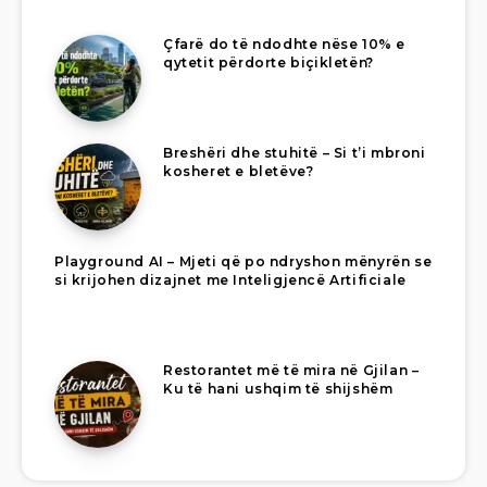
Çfarë do të ndodhte nëse 10% e
qytetit përdorte biçikletën?
Breshëri dhe stuhitë – Si t’i mbroni
kosheret e bletëve?
Playground AI – Mjeti që po ndryshon mënyrën se
si krijohen dizajnet me Inteligjencë Artificiale
Restorantet më të mira në Gjilan –
Ku të hani ushqim të shijshëm