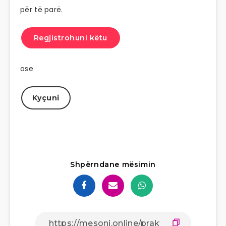
për të parë.
Regjistrohuni këtu
ose
Kyçuni
Shpërndane mësimin