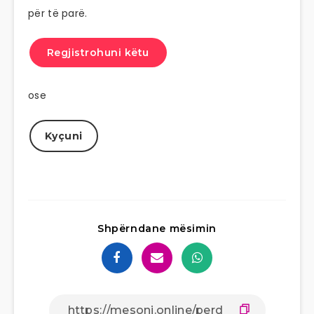
për të parë.
Regjistrohuni këtu
ose
Kyçuni
Shpërndane mësimin