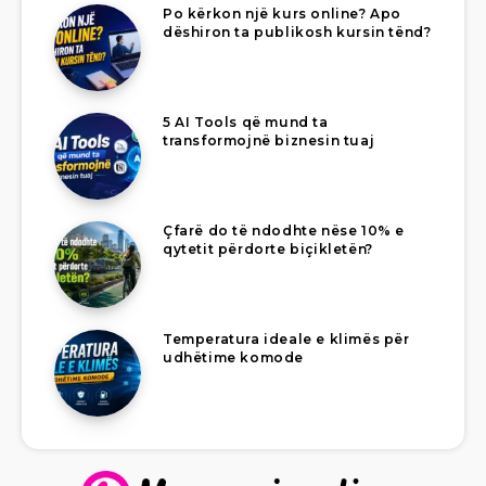
Po kërkon një kurs online? Apo
dëshiron ta publikosh kursin tënd?
5 AI Tools që mund ta
transformojnë biznesin tuaj
Çfarë do të ndodhte nëse 10% e
qytetit përdorte biçikletën?
Temperatura ideale e klimës për
udhëtime komode