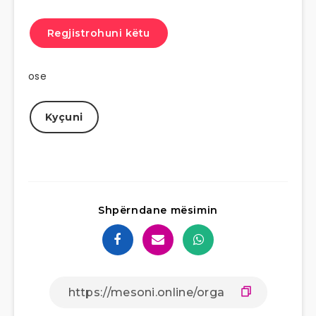
Regjistrohuni këtu
ose
Kyçuni
Shpërndane mësimin