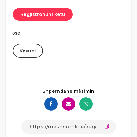
Regjistrohuni këtu
ose
Kyçuni
Shpërndane mësimin