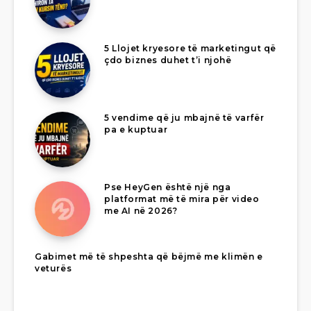
5 Llojet kryesore të marketingut që
çdo biznes duhet t’i njohë
5 vendime që ju mbajnë të varfër
pa e kuptuar
Pse HeyGen është një nga
platformat më të mira për video
me AI në 2026?
Gabimet më të shpeshta që bëjmë me klimën e
veturës