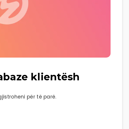
abaze klientësh
istroheni për të parë.