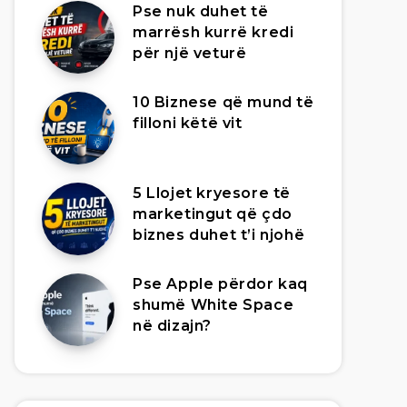
Pse nuk duhet të
marrësh kurrë kredi
për një veturë
10 Biznese që mund të
filloni këtë vit
5 Llojet kryesore të
marketingut që çdo
biznes duhet t’i njohë
Pse Apple përdor kaq
shumë White Space
në dizajn?