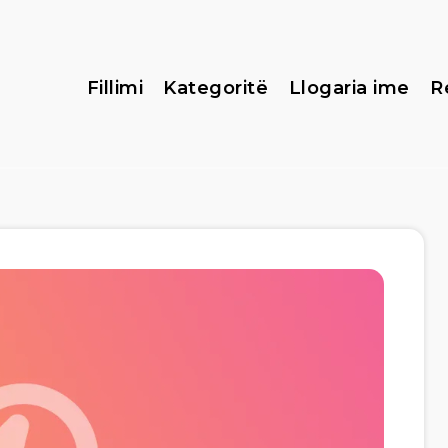
Fillimi
Kategoritë
Llogaria ime
R