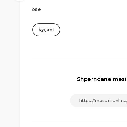
ose
Kyçuni
Shpërndane mësi