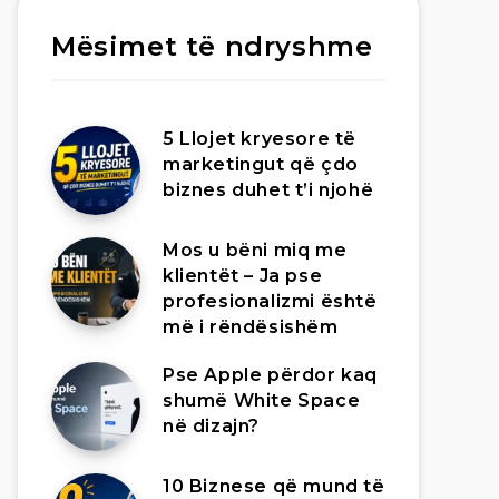
Mësimet të ndryshme
5 Llojet kryesore të
marketingut që çdo
biznes duhet t’i njohë
Mos u bëni miq me
klientët – Ja pse
profesionalizmi është
më i rëndësishëm
Pse Apple përdor kaq
shumë White Space
në dizajn?
10 Biznese që mund të