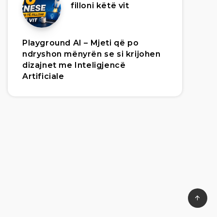
filloni këtë vit
Playground AI – Mjeti që po
ndryshon mënyrën se si krijohen
dizajnet me Inteligjencë
Artificiale