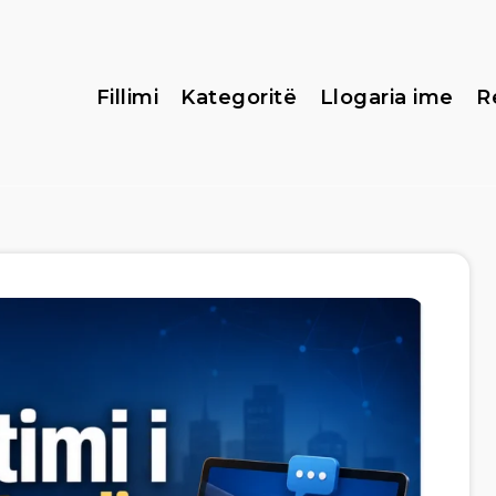
Fillimi
Kategoritë
Llogaria ime
R