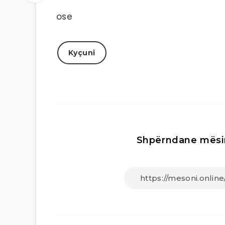
ose
Kyçuni
Shpërndane mësi