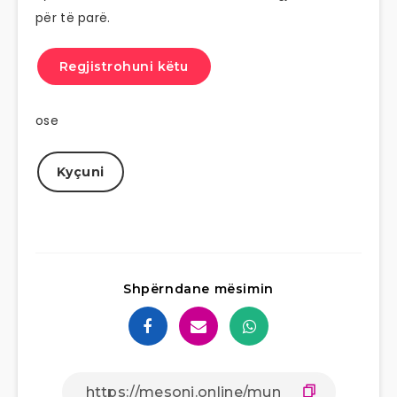
për të parë.
Regjistrohuni këtu
ose
Kyçuni
Shpërndane mësimin