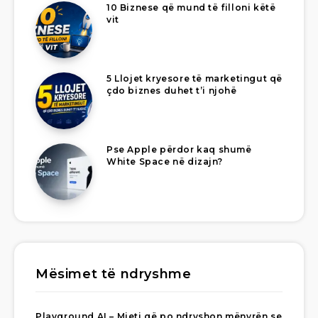
10 Biznese që mund të filloni këtë
vit
5 Llojet kryesore të marketingut që
çdo biznes duhet t’i njohë
Pse Apple përdor kaq shumë
White Space në dizajn?
Mësimet të ndryshme
Playground AI – Mjeti që po ndryshon mënyrën se