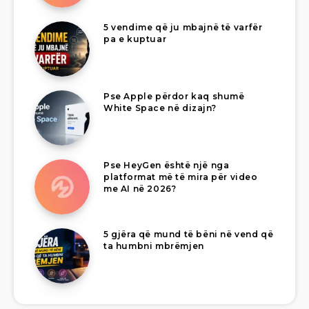
5 vendime që ju mbajnë të varfër
pa e kuptuar
Pse Apple përdor kaq shumë
White Space në dizajn?
Pse HeyGen është një nga
platformat më të mira për video
me AI në 2026?
5 gjëra që mund të bëni në vend që
ta humbni mbrëmjen