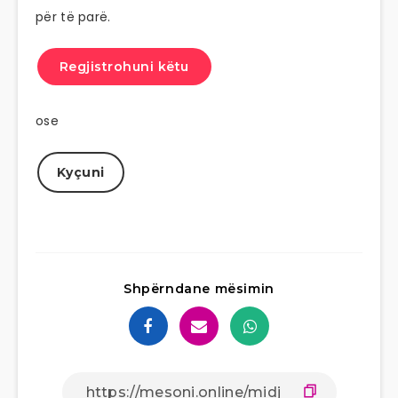
për të parë.
Regjistrohuni këtu
ose
Kyçuni
Shpërndane mësimin