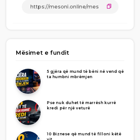
Mësimet e fundit
5 gjëra që mund të bëni në vend që
ta humbni mbrëmjen
Pse nuk duhet të marrësh kurrë
kredi për një veturë
10 Biznese që mund të filloni këtë
vit