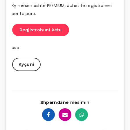
Ky mësim është PREMIUM, duhet të regjistroheni
për të parë.
Regjistrohuni këtu
ose
Kyçuni
Shpërndane mësimin