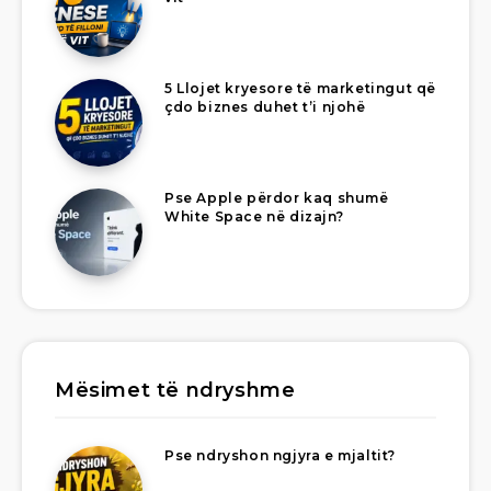
5 Llojet kryesore të marketingut që
çdo biznes duhet t’i njohë
Pse Apple përdor kaq shumë
White Space në dizajn?
Mësimet të ndryshme
Pse ndryshon ngjyra e mjaltit?