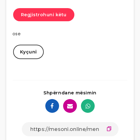
Regjistrohuni këtu
ose
Kyçuni
Shpërndane mësimin