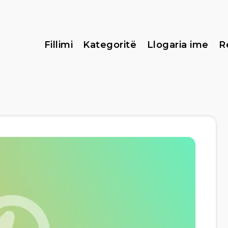
Fillimi
Kategoritë
Llogaria ime
R