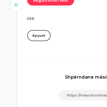
Regjistrohuni këtu
ose
Kyçuni
Shpërndane mësi