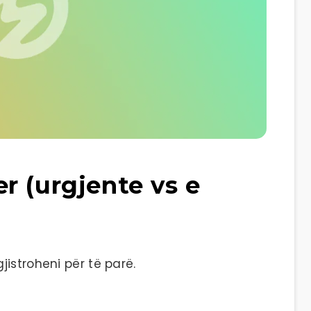
r (urgjente vs e
istroheni për të parë.