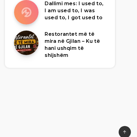
Dallimi mes: I used to,
I am used to, I was
used to, I got used to
Restorantet më të
mira në Gjilan – Ku të
hani ushqim të
shijshëm