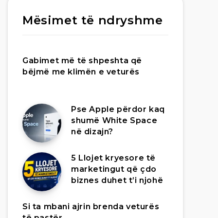
Mësimet të ndryshme
Gabimet më të shpeshta që
bëjmë me klimën e veturës
Pse Apple përdor kaq
shumë White Space
në dizajn?
5 Llojet kryesore të
marketingut që çdo
biznes duhet t’i njohë
Si ta mbani ajrin brenda veturës
të pastër