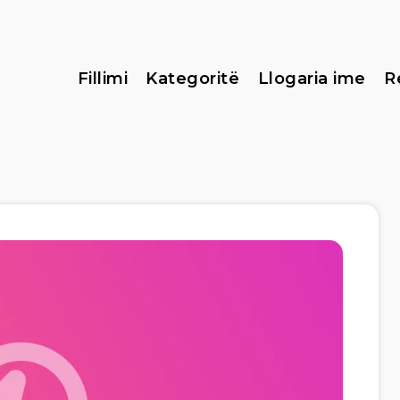
Fillimi
Kategoritë
Llogaria ime
R