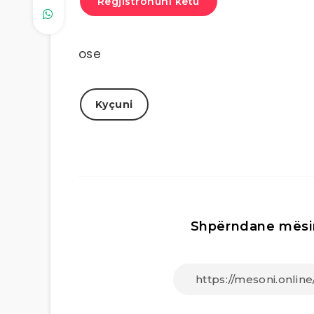
Regjistrohuni këtu
ose
Kyçuni
Shpërndane mësi