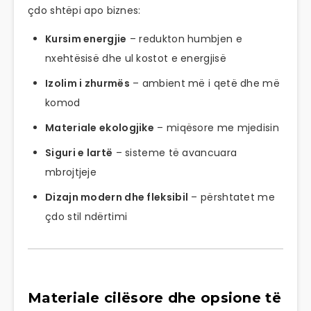
çdo shtëpi apo biznes:
Kursim energjie
– redukton humbjen e
nxehtësisë dhe ul kostot e energjisë
Izolim i zhurmës
– ambient më i qetë dhe më
komod
Materiale ekologjike
– miqësore me mjedisin
Siguri e lartë
– sisteme të avancuara
mbrojtjeje
Dizajn modern dhe fleksibil
– përshtatet me
çdo stil ndërtimi
Materiale cilësore dhe opsione të