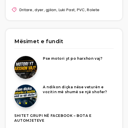
Dritare
,
dyer
,
gjilan
,
Luki Past
,
PVC
,
Rolete
Mësimet e fundit
Pse motori yt po harxhon vaj?
A ndikon diçka nëse veturën e
vozitin më shumë se një shofer?
SHITET GRUPI NË FACEBOOK – BOTA E
AUTOMJETEVE