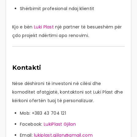
Shërbimit profesional ndaj klientit
Kjo e bën
Luki Plast
një partner të besueshëm për
çdo projekt ndërtimi apo renovimi.
Kontakti
Nëse dëshironi të investoni në cilësi dhe
komoditet afatgjatë, kontaktoni sot Luki Plast dhe
kërkoni ofertën tuaj të personalizuar.
Mob: +383 43 704 121
Facebook:
LukiPlast Gjilan
Email:
lukiplast.gjilan@gmail.com