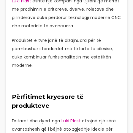
Luki Plast
është një kompani nga Gjilani që merret
me prodhimin e dritareve, dyerve, roletave dhe
gilinderave duke përdorur teknologji moderne CNC
dhe materiale të avancuara.
Produktet e tyre janë të dizajnuara për të
përmbushur standardet më të larta të cilësisë,
duke kombinuar funksionalitetin me estetikën
moderne.
Përfitimet kryesore të
produkteve
Dritaret dhe dyert nga
Luki Plast
ofrojnë një sërë
avantazhesh që i bëjnë ato zgjedhje ideale për