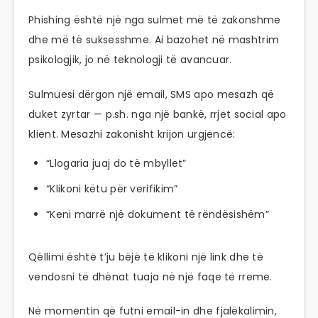
Phishing është një nga sulmet më të zakonshme
dhe më të suksesshme. Ai bazohet në mashtrim
psikologjik, jo në teknologji të avancuar.
Sulmuesi dërgon një email, SMS apo mesazh që
duket zyrtar — p.sh. nga një bankë, rrjet social apo
klient. Mesazhi zakonisht krijon urgjencë:
“Llogaria juaj do të mbyllet”
“Klikoni këtu për verifikim”
“Keni marrë një dokument të rëndësishëm”
Qëllimi është t’ju bëjë të klikoni një link dhe të
vendosni të dhënat tuaja në një faqe të rreme.
Në momentin që futni email-in dhe fjalëkalimin,