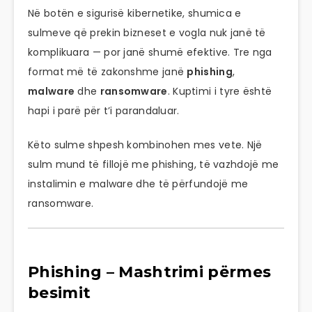
Në botën e sigurisë kibernetike, shumica e
sulmeve që prekin bizneset e vogla nuk janë të
komplikuara — por janë shumë efektive. Tre nga
format më të zakonshme janë
phishing
,
malware
dhe
ransomware
. Kuptimi i tyre është
hapi i parë për t’i parandaluar.
Këto sulme shpesh kombinohen mes vete. Një
sulm mund të fillojë me phishing, të vazhdojë me
instalimin e malware dhe të përfundojë me
ransomware.
Phishing – Mashtrimi përmes
besimit