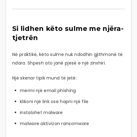
Si lidhen këto sulme me njëra-
tjetrën
Në praktikë, këto sulme nuk ndodhin gjithmonë të
ndara. Shpesh ato janë pjesë e një zinxhiri.
Një skenar tipik mund të jetë:
merrni një email phishing
klikoni një link ose hapni një file
instalohet malware
malware aktivizon ransomware