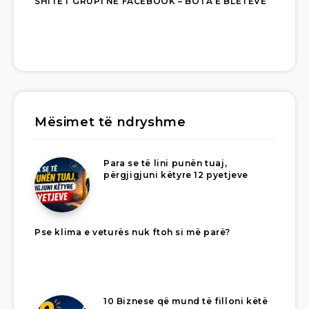
SHITET GRUPI NË FACEBOOK – BOTA E BLETËVE
Mësimet të ndryshme
Para se të lini punën tuaj,
përgjigjuni këtyre 12 pyetjeve
Pse klima e veturës nuk ftoh si më parë?
10 Biznese që mund të filloni këtë