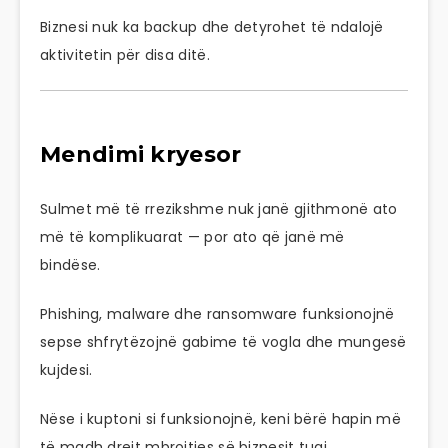
Biznesi nuk ka backup dhe detyrohet të ndalojë
aktivitetin për disa ditë.
Mendimi kryesor
Sulmet më të rrezikshme nuk janë gjithmonë ato
më të komplikuarat — por ato që janë më
bindëse.
Phishing, malware dhe ransomware funksionojnë
sepse shfrytëzojnë gabime të vogla dhe mungesë
kujdesi.
Nëse i kuptoni si funksionojnë, keni bërë hapin më
të madh drejt mbrojtjes së biznesit tuaj.