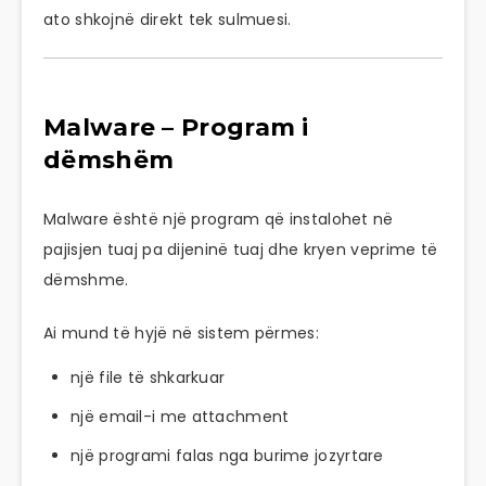
ato shkojnë direkt tek sulmuesi.
Malware – Program i
dëmshëm
Malware është një program që instalohet në
pajisjen tuaj pa dijeninë tuaj dhe kryen veprime të
dëmshme.
Ai mund të hyjë në sistem përmes:
një file të shkarkuar
një email-i me attachment
një programi falas nga burime jozyrtare