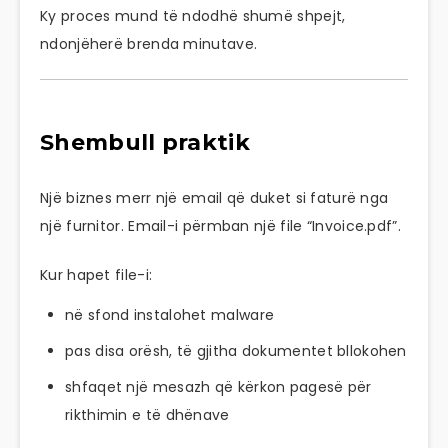
Ky proces mund të ndodhë shumë shpejt,
ndonjëherë brenda minutave.
Shembull praktik
Një biznes merr një email që duket si faturë nga
një furnitor. Email-i përmban një file “Invoice.pdf”.
Kur hapet file-i:
në sfond instalohet malware
pas disa orësh, të gjitha dokumentet bllokohen
shfaqet një mesazh që kërkon pagesë për
rikthimin e të dhënave