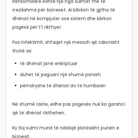
Ransomware është një nga sulmet më të
rrezikshme për bizneset. Ai bllokon të gjitha të
dhënat në kompjuter ose sistem dhe kërkon
pagesë për t’i rikthyer.
Pas infektimit, shfaqet një mesazh që zakonisht
thotë se:
të dhënat janë enkriptuar
duhet të paguani një shumë parash
përndryshe të dhënat do të humbasin
Në shumë raste, edhe pas pagesës nuk ka garanci
që të dhënat rikthehen.
Ky lloj sulmi mund të ndalojë plotësisht punën e
biznesit.