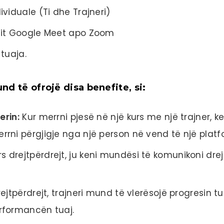
viduale (Ti dhe Trajneri)
nit Google Meet apo Zoom
tuaja.
nd të ofrojë disa benefite, si:
erin:
Kur merrni pjesë në një kurs me një trajner, k
rni përgjigje nga një person në vend të një platf
s drejtpërdrejt, ju keni mundësi të komunikoni dre
ejtpërdrejt, trajneri mund të vlerësojë progresin tu
rformancën tuaj.