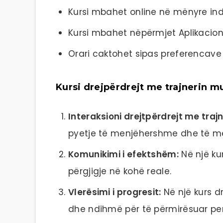
Kursi mbahet online në mënyre indi
Kursi mbahet nëpërmjet Aplikacio
Orari caktohet sipas preferencave 
Kursi drejpërdrejt me trajnerin mu
Interaksioni drejtpërdrejt me trajn
pyetje të menjëhershme dhe të mer
Komunikimi i efektshëm:
Në një kur
përgjigje në kohë reale.
Vlerësimi i progresit:
Në një kurs dr
dhe ndihmë për të përmirësuar pe