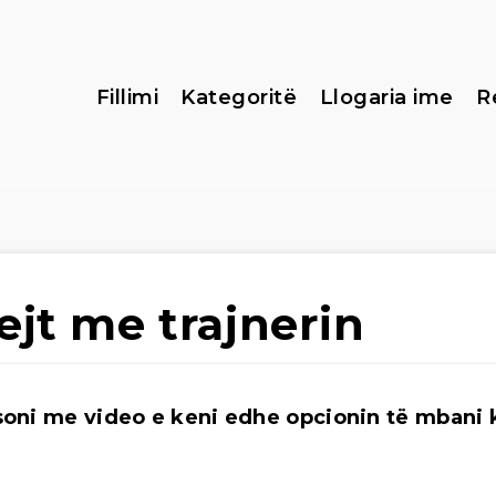
Fillimi
Kategoritë
Llogaria ime
R
ejt me trajnerin
oni me video e keni edhe opcionin të mbani k