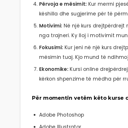
Përvoja e mësimit:
Kur merrni pjesë
këshilla dhe sugjerime për të përmi
Motivimi:
Në një kurs drejtpërdrejt
nga trajneri. Ky lloj i motivimit mu
Fokusimi:
Kur jeni në një kurs drej
mësimin tuaj. Kjo mund të ndihmoj
Ekonomike:
Kursi online drejpërdre
kërkon shpenzime të mëdha për rr
Për momentin vetëm këto kurse of
Adobe Photoshop
Adobe Illustrator