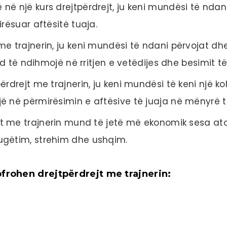
 në një kurs drejtpërdrejt, ju keni mundësi të ndan
rësuar aftësitë tuaja.
 me trajnerin, ju keni mundësi të ndani përvojat d
nd të ndihmojë në rritjen e vetëdijes dhe besimit të 
tpërdrejt me trajnerin, ju keni mundësi të keni një 
ë në përmirësimin e aftësive të juaja në mënyrë t
jt me trajnerin mund të jetë më ekonomik sesa ato
ugëtim, strehim dhe ushqim.
rohen drejtpërdrejt me trajnerin: