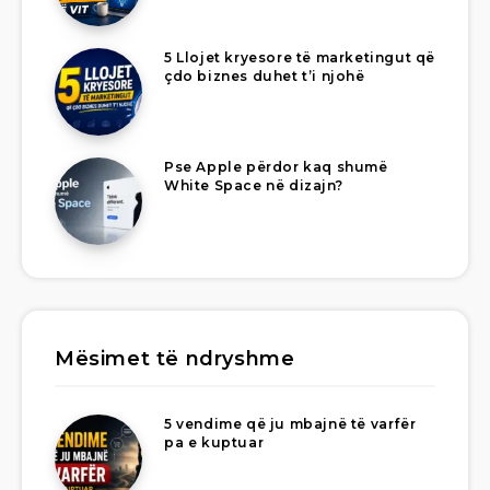
5 Llojet kryesore të marketingut që
çdo biznes duhet t’i njohë
Pse Apple përdor kaq shumë
White Space në dizajn?
Mësimet të ndryshme
5 vendime që ju mbajnë të varfër
pa e kuptuar