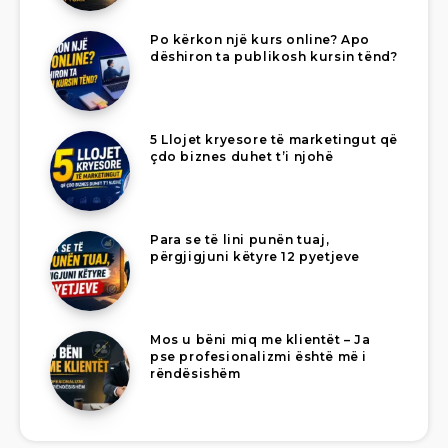
Po kërkon një kurs online? Apo
dëshiron ta publikosh kursin tënd?
5 Llojet kryesore të marketingut që
çdo biznes duhet t’i njohë
Para se të lini punën tuaj,
përgjigjuni këtyre 12 pyetjeve
Mos u bëni miq me klientët – Ja
pse profesionalizmi është më i
rëndësishëm