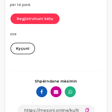
për të parë.
Regjistrohuni këtu
ose
Kyçuni
Shpërndane mësimin