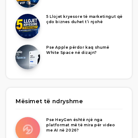
5 Llojet kryesore të marketingut që
çdo biznes duhet t’i njohë
Pse Apple përdor kaq shumë
White Space në dizajn?
Mësimet të ndryshme
Pse HeyGen është një nga
platformat më të mira për video
me AI në 2026?