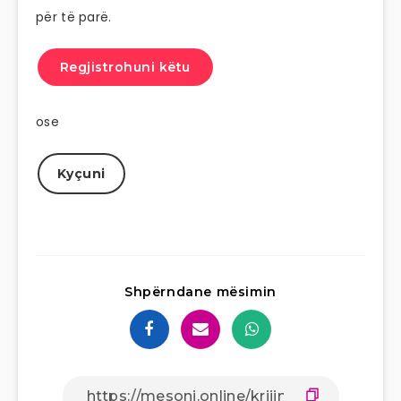
për të parë.
Regjistrohuni këtu
ose
Kyçuni
Shpërndane mësimin