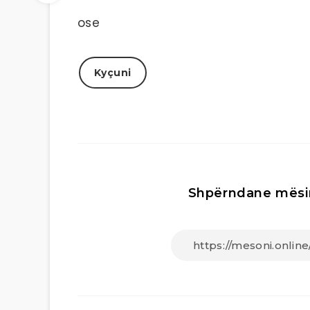
ose
Kyçuni
Shpërndane mësi