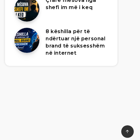
Çfarë mësova nga
shefi im më i keq
8 këshilla për të
ndërtuar një personal
brand të suksesshëm
në internet