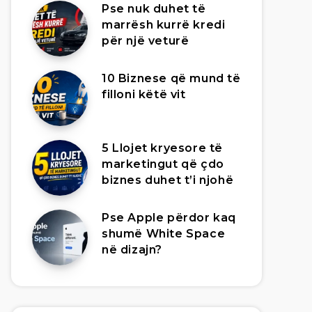
Pse nuk duhet të
marrësh kurrë kredi
për një veturë
10 Biznese që mund të
filloni këtë vit
5 Llojet kryesore të
marketingut që çdo
biznes duhet t’i njohë
Pse Apple përdor kaq
shumë White Space
në dizajn?