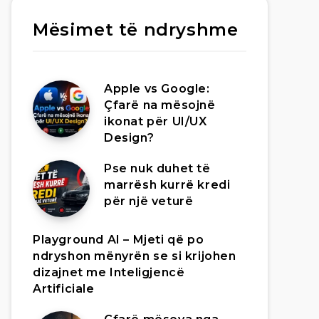
Mësimet të ndryshme
Apple vs Google:
Çfarë na mësojnë
ikonat për UI/UX
Design?
Pse nuk duhet të
marrësh kurrë kredi
për një veturë
Playground AI – Mjeti që po
ndryshon mënyrën se si krijohen
dizajnet me Inteligjencë
Artificiale