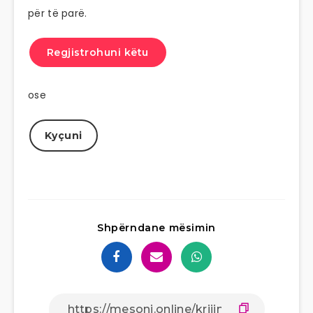
për të parë.
Regjistrohuni këtu
ose
Kyçuni
Shpërndane mësimin