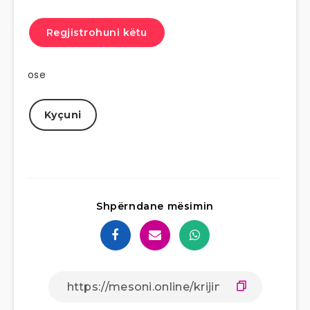
Regjistrohuni këtu
ose
Kyçuni
Shpërndane mësimin