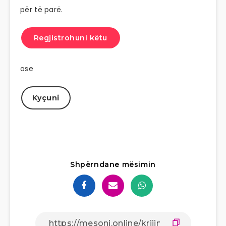
për të parë.
Regjistrohuni këtu
ose
Kyçuni
Shpërndane mësimin