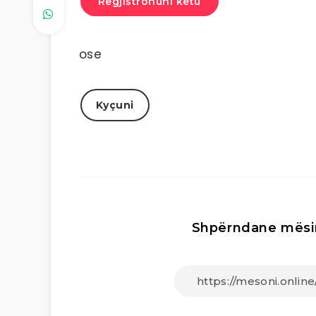
Regjistrohuni këtu
ose
Kyçuni
Shpërndane mësi