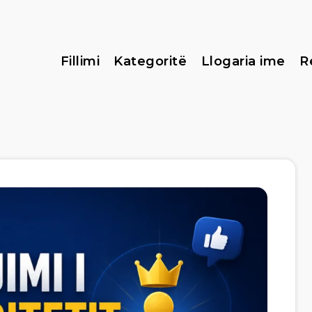
Fillimi
Kategoritë
Llogaria ime
R