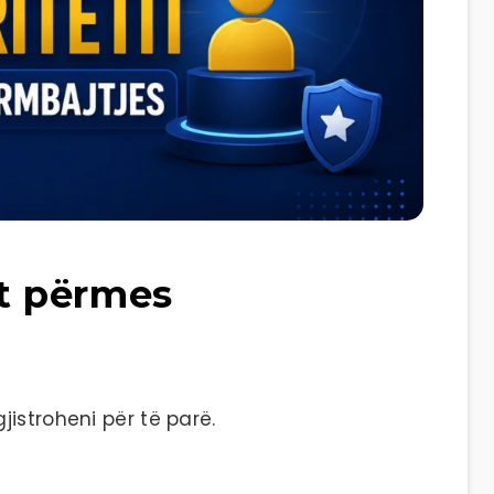
it përmes
istroheni për të parë.