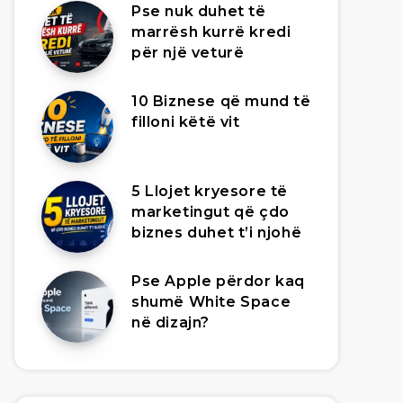
Pse nuk duhet të
marrësh kurrë kredi
për një veturë
10 Biznese që mund të
filloni këtë vit
5 Llojet kryesore të
marketingut që çdo
biznes duhet t’i njohë
Pse Apple përdor kaq
shumë White Space
në dizajn?