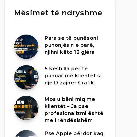
Mësimet të ndryshme
Para se të punësoni
punonjësin e parë,
njihni këto 12 gjëra
5 këshilla për të
punuar me klientët si
një Dizajner Grafik
Mos u bëni miq me
klientët – Ja pse
profesionalizmi është
më i rëndësishëm
Pse Apple përdor kaq