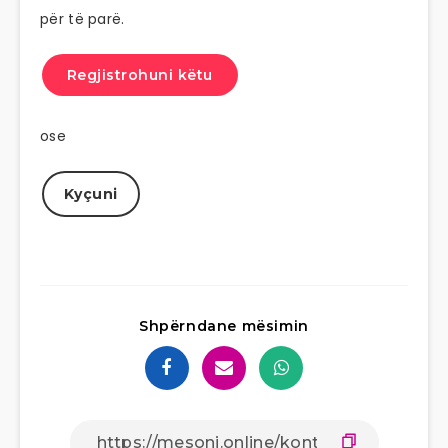
për të parë.
Regjistrohuni këtu
ose
Kyçuni
Shpërndane mësimin