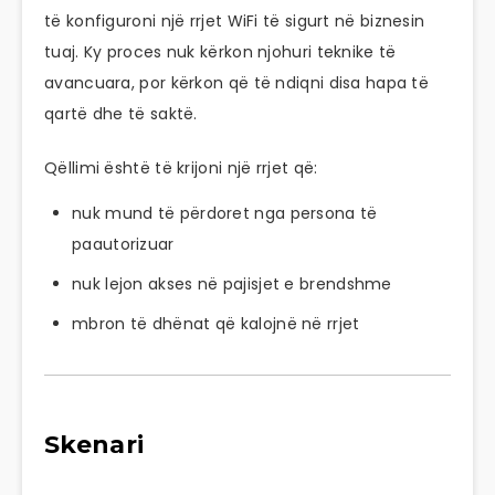
të konfiguroni një rrjet WiFi të sigurt në biznesin
tuaj. Ky proces nuk kërkon njohuri teknike të
avancuara, por kërkon që të ndiqni disa hapa të
qartë dhe të saktë.
Qëllimi është të krijoni një rrjet që:
nuk mund të përdoret nga persona të
paautorizuar
nuk lejon akses në pajisjet e brendshme
mbron të dhënat që kalojnë në rrjet
Skenari