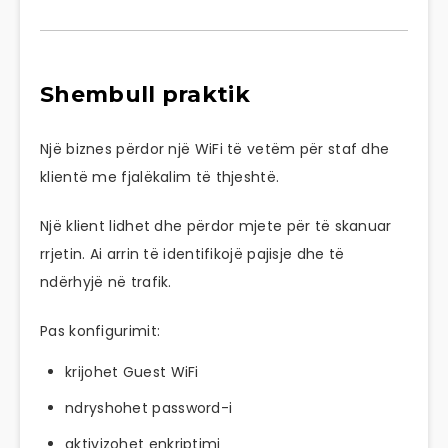
Shembull praktik
Një biznes përdor një WiFi të vetëm për staf dhe
klientë me fjalëkalim të thjeshtë.
Një klient lidhet dhe përdor mjete për të skanuar
rrjetin. Ai arrin të identifikojë pajisje dhe të
ndërhyjë në trafik.
Pas konfigurimit:
krijohet Guest WiFi
ndryshohet password-i
aktivizohet enkriptimi