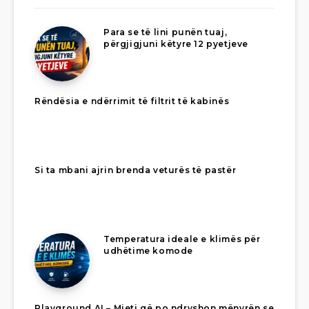
Para se të lini punën tuaj,
përgjigjuni këtyre 12 pyetjeve
Rëndësia e ndërrimit të filtrit të kabinës
Si ta mbani ajrin brenda veturës të pastër
Temperatura ideale e klimës për
udhëtime komode
Playground AI – Mjeti që po ndryshon mënyrën se