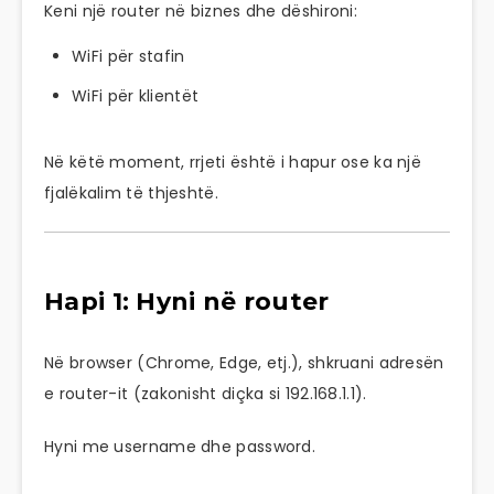
Keni një router në biznes dhe dëshironi:
WiFi për stafin
WiFi për klientët
Në këtë moment, rrjeti është i hapur ose ka një
fjalëkalim të thjeshtë.
Hapi 1: Hyni në router
Në browser (Chrome, Edge, etj.), shkruani adresën
e router-it (zakonisht diçka si 192.168.1.1).
Hyni me username dhe password.