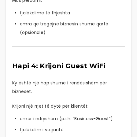
Mos përdorni:
fjalëkalime të thjeshta
emra që tregojnë biznesin shumë qartë
(opsionale)
Hapi 4: Krijoni Guest WiFi
Ky është një hap shumë i rëndësishëm për
bizneset.
Krijoni një rrjet të dytë për klientët:
emër i ndryshëm (p.sh. “Business-Guest”)
fjalëkalim i veçantë