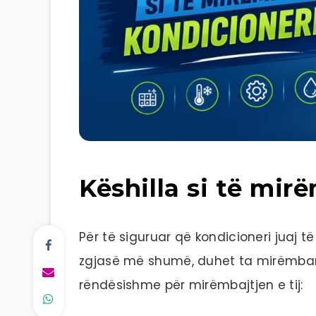
Këshilla si të mir
Për të siguruar që kondicioneri juaj 
zgjasë më shumë, duhet ta mirëmbani r
rëndësishme për mirëmbajtjen e tij: