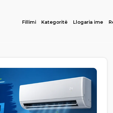
Fillimi
Kategoritë
Llogaria ime
R