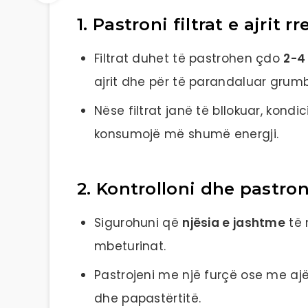
1. Pastroni filtrat e ajrit r
Filtrat duhet të pastrohen çdo
2-4
ajrit dhe për të parandaluar grumbu
Nëse filtrat janë të bllokuar, kon
konsumojë më shumë energji.
2. Kontrolloni dhe pastro
Sigurohuni që
njësia e jashtme
të 
mbeturinat.
Pastrojeni me një furçë ose me ajë
dhe papastërtitë.