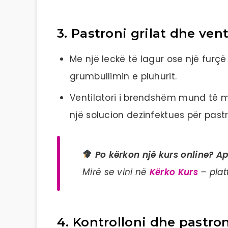
3. Pastroni grilat dhe ve
Me një leckë të lagur ose një furçë
grumbullimin e pluhurit.
Ventilatori i brendshëm mund të m
një solucion dezinfektues për pastr
Po kërkon një kurs online? A
Mirë se vini në
Kërko Kurs
– plat
4. Kontrolloni dhe pastron