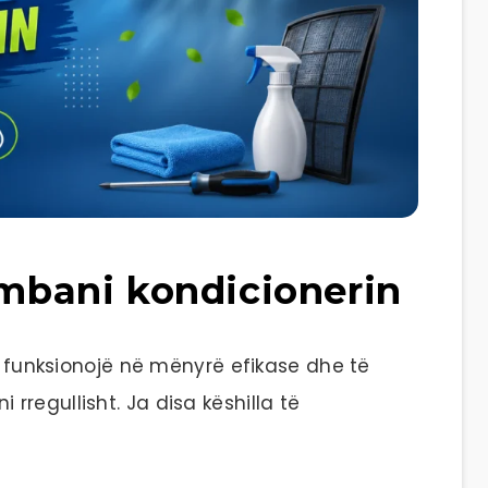
ëmbani kondicionerin
të funksionojë në mënyrë efikase dhe të
regullisht. Ja disa këshilla të