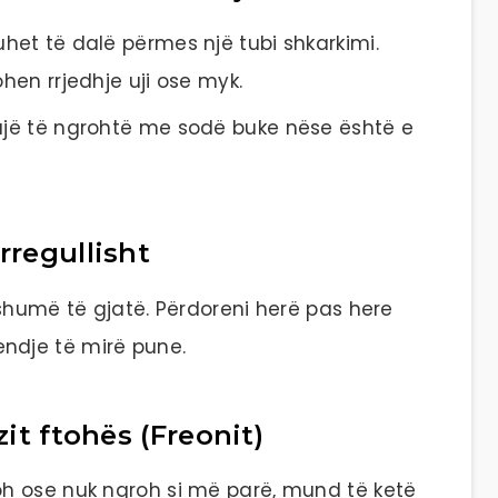
uhet të dalë përmes një tubi shkarkimi.
ohen rrjedhje uji ose myk.
 ujë të ngrohtë me sodë buke nëse është e
rregullisht
ë shumë të gjatë. Përdoreni herë pas here
ndje të mirë pune.
zit ftohës (Freonit)
oh ose nuk ngroh si më parë, mund të ketë