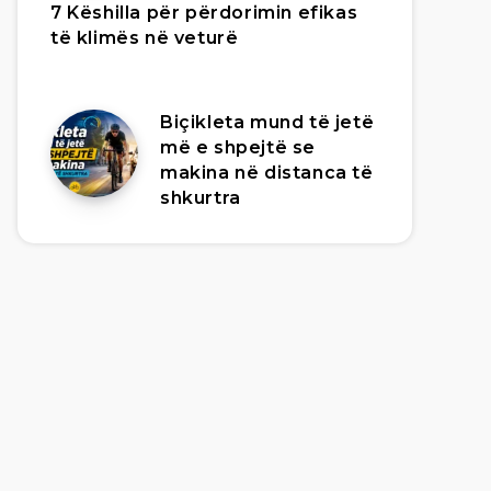
7 Këshilla për përdorimin efikas
të klimës në veturë
Biçikleta mund të jetë
më e shpejtë se
makina në distanca të
shkurtra