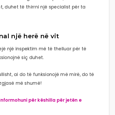
, duhet të thirrni një specialist për ta
nal një herë në vit
ejë një inspektim më të thelluar për të
ksionojnë siç duhet.
lisht, ai do të funksionojë më mirë, do të
 zgjasë më shumë!
nformohuni për këshilla për jetën e