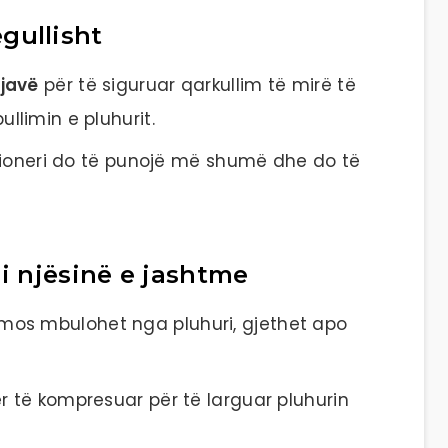
regullisht
 javë
për të siguruar qarkullim të mirë të
llimin e pluhurit.
dicioneri do të punojë më shumë dhe do të
ni njësinë e jashtme
mos mbulohet nga pluhuri, gjethet apo
r të kompresuar për të larguar pluhurin