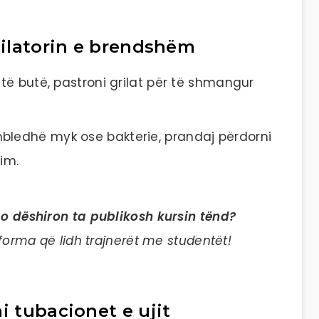
ntilatorin e brendshëm
 të butë, pastroni grilat për të shmangur
bledhë myk ose bakterie, prandaj përdorni
im.
po dëshiron ta publikosh kursin tënd?
forma që lidh trajnerët me studentët!
i tubacionet e ujit