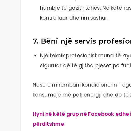
humbje të gazit ftohës. Në këtë rast
kontrolluar dhe rimbushur.
7. Bëni një servis profesio
Një teknik profesionist mund të kry
siguruar që të gjitha pjesët po fun
Nëse e mirëmbani kondicionerin rregul
konsumojë më pak energji dhe do të
Hyni në këtë grup në Facebook edhe i
përditshme