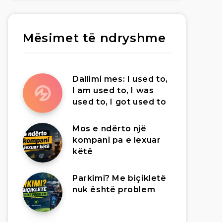
Mësimet të ndryshme
Dallimi mes: I used to,
I am used to, I was
used to, I got used to
Mos e ndërto një
kompani pa e lexuar
këtë
Parkimi? Me biçikletë
nuk është problem