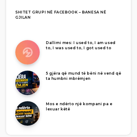
SHITET GRUPI NË FACEBOOK – BANESA NË
GJILAN
Dallimi mes: I used to, I am used
to, I was used to, I got used to
5 gjëra që mund të bëni në vend që
ta humbni mbrëmjen
Mos e ndërto një kompani pa e
lexuar këtë