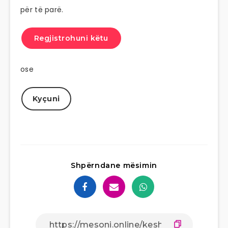
për të parë.
Regjistrohuni këtu
ose
Kyçuni
Shpërndane mësimin