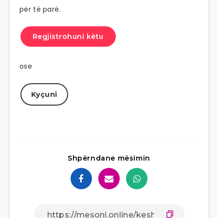
për të parë.
Regjistrohuni këtu
ose
Kyçuni
Shpërndane mësimin