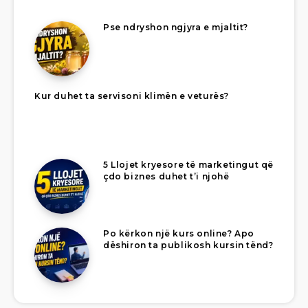
Pse ndryshon ngjyra e mjaltit?
Kur duhet ta servisoni klimën e veturës?
5 Llojet kryesore të marketingut që
çdo biznes duhet t’i njohë
Po kërkon një kurs online? Apo
dëshiron ta publikosh kursin tënd?