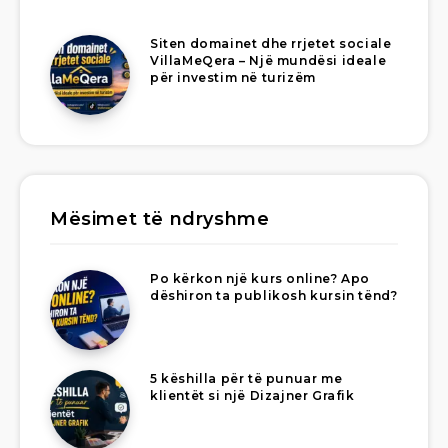
Siten domainet dhe rrjetet sociale
VillaMeQera – Një mundësi ideale
për investim në turizëm
Mësimet të ndryshme
Po kërkon një kurs online? Apo
dëshiron ta publikosh kursin tënd?
5 këshilla për të punuar me
klientët si një Dizajner Grafik