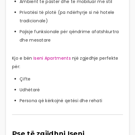
Ambient të pastër dhe të mobiluar me stil
Privatësi të plotë (pa ndërhyrje si në hotele
tradicionale)
Pajisje funksionale për qëndrime afatshkurtra
dhe mesatare
Kjo e bën
Iseni Apartments
një zgjedhje perfekte
për:
Çifte
Udhëtarë
Persona që kërkojnë qetësi dhe rehati
Pse të zgjidhni Iseni