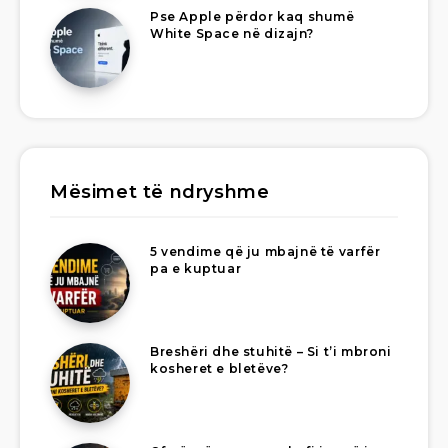
Pse Apple përdor kaq shumë
White Space në dizajn?
Mësimet të ndryshme
5 vendime që ju mbajnë të varfër
pa e kuptuar
Breshëri dhe stuhitë – Si t’i mbroni
kosheret e bletëve?