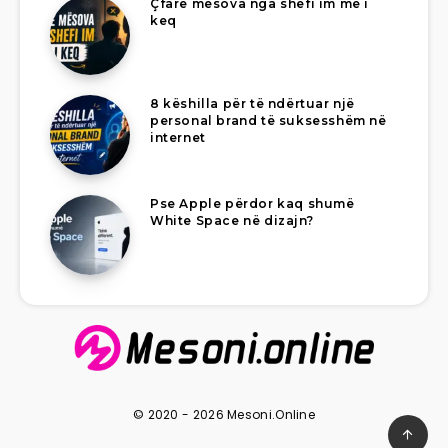
Çfarë mësova nga shefi im më i
keq
8 këshilla për të ndërtuar një
personal brand të suksesshëm në
internet
Pse Apple përdor kaq shumë
White Space në dizajn?
© 2020 - 2026 Mesoni.Online