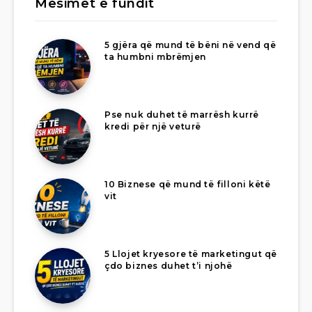
Mësimet e fundit
5 gjëra që mund të bëni në vend që
ta humbni mbrëmjen
Pse nuk duhet të marrësh kurrë
kredi për një veturë
10 Biznese që mund të filloni këtë
vit
5 Llojet kryesore të marketingut që
çdo biznes duhet t’i njohë